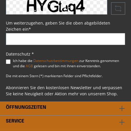
Eindringen von Wasser. Mit im Lieferumfang
enthalten sind vier Lederriemen, die das
Anbringen der Schwingentasche am Heck Ihrer
Harley® problemlos ermöglichen. Die Tasche ist
zusätzlich durch Kunststoff und
Um weiterzugehen, geben Sie die oben abgebildeten
Verstärkungsschaum gegen Verformungen bei
Zeichen ein*
längerem Gebrauch geschützt. Somit ist
sichergestellt, dass die Schwingentasche auch
bei längerem Einsatz ihre Form beibehält.
Psssst....!Beim Artikel handelt es sich um einen
Favorit, ausgewählt durch unsere Profis bei BSB
Datenschutz *
Customs. Du hast weitere Fragen? Scheu dich
Ich habe die
Datenschutzbestimmungen
zur Kenntnis genommen
nicht mit uns in Kontakt zu treten. Unser
und die
AGB
gelesen und bin mit ihnen einverstanden.
professionelles Team steht dir gerne beratend
bei allen Fragen rund ums Thema Harley
Die mit einem Stern (*) markierten Felder sind Pflichtfelder.
Davidson® zur Verfügung.
Abonnieren Sie den kostenlosen Newsletter und verpassen
Sie keine Neuigkeit oder Aktion mehr von unserem Shop.
ÖFFNUNGSZEITEN
SERVICE