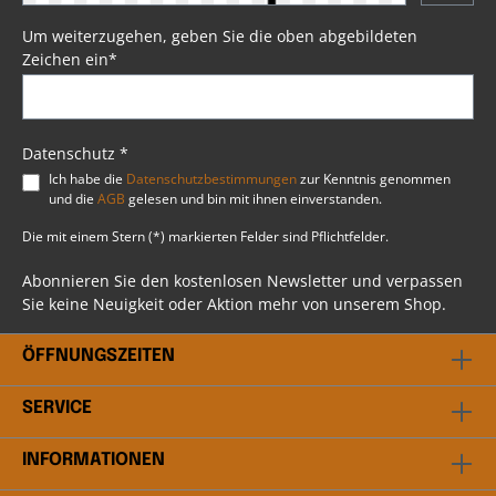
Look.Robust & langlebig: Präzisionsfertigung aus
hochwertigen Materialien für maximale
Um weiterzugehen, geben Sie die oben abgebildeten
Haltbarkeit.
Zeichen ein*
Datenschutz *
Ich habe die
Datenschutzbestimmungen
zur Kenntnis genommen
und die
AGB
gelesen und bin mit ihnen einverstanden.
Die mit einem Stern (*) markierten Felder sind Pflichtfelder.
Abonnieren Sie den kostenlosen Newsletter und verpassen
Sie keine Neuigkeit oder Aktion mehr von unserem Shop.
ÖFFNUNGSZEITEN
SERVICE
INFORMATIONEN