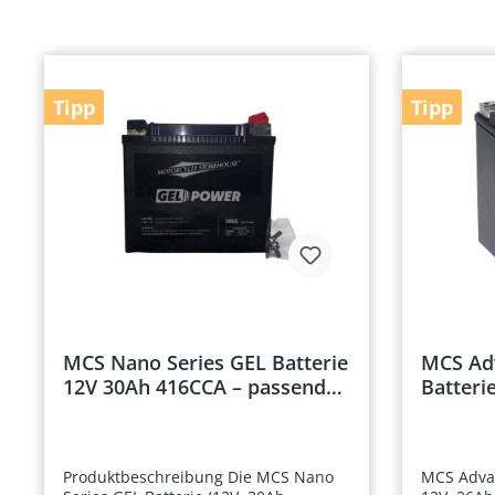
Tipp
Tipp
MCS Nano Series GEL Batterie
MCS Ad
12V 30Ah 416CCA – passend
Batteri
für Harley-Davidson Touring
Passend
& Trike ab 1997
Touring
Trikes
Produktbeschreibung Die MCS Nano
MCS Advan