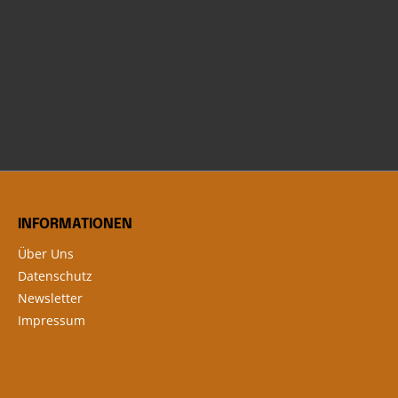
66010-
Modelle (1980–1996).Diese Batterie ist
die perfekte Wahl für Touring-Bikes
und bietet ein Upgrade zu OEM-
ey-
Referenzlösungen.Holen Sie sich die
ng (1997–
WestCo AGM Batterie und genießen
der
Sie höchste Zuverlässigkeit und
en Sie
Performance!
ssige
rlebnis
 heute
der besten
INFORMATIONEN
Über Uns
Datenschutz
Newsletter
Impressum