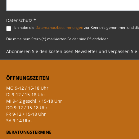
niedrige Selbstentladung Montage in
mmReichwe
jeder Position möglich Extrem hitze-
überlegen
und vibrationsbeständig ABS-Gehäuse
kompatibl
für maximale Stabilität Wartungsfrei
Gelbatter
Datenschutz *
und sicher mit Überdruckventil Lange
Batterien
Ich habe die
Datenschutzbestimmungen
zur Kenntnis genommen und di
Lebensdauer und zuverlässige
geladen, 
Leistungsabgabe
Installati
Die mit einem Stern (*) markierten Felder sind Pflichtfelder.
werden.La
regelmäßi
mindesten
Abonnieren Sie den kostenlosen Newsletter und verpassen Sie
Lebensdau
AGM-Batte
aktiviert 
längerer 
ÖFFNUNGSZEITEN
Verwenden
"Wartungs
MO 9-12 / 15-18 Uhr
Motorrad 
DI 9-12 / 15-18 Uhr
genutzt w
MI 9-12 geschl. / 15-18 Uhr
Davidson 
2024)Trik
DO 9-12 / 15-18 Uhr
Advance S
FR 9-12 / 15-18 Uhr
Sie zuverl
SA 9-14 Uhr.
für Touri
BERATUNGSTERMINE