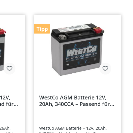
Tipp
12V,
WestCo AGM Batterie 12V,
nd für
20Ah, 340CCA – Passend für
ing und
Harley-Davidson Touring
024
Modelle 1980-1996
 26Ah,
WestCo AGM Batterie – 12V, 20Ah,