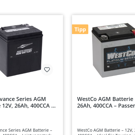
Tipp
vance Series AGM
WestCo AGM Batterie 
e 12V, 26Ah, 400CCA –
26Ah, 400CCA – Passe
 für Harley-Davidson
Harley-Davidson Tour
 Modelle 1997-2024 &
Trike Modelle 1997 - 2
ce Series AGM Batterie –
WestCo AGM Batterie – 12V,