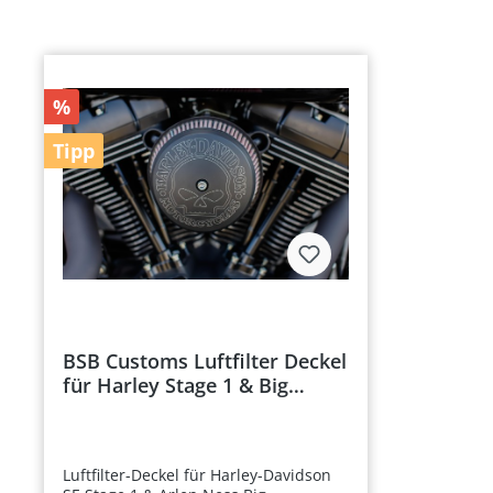
%
Tipp
BSB Customs Luftfilter Deckel
für Harley Stage 1 & Big
Sucker Sowie S&S Luftfilter
Cover schwarz gelasert
Luftfilter-Deckel für Harley-Davidson