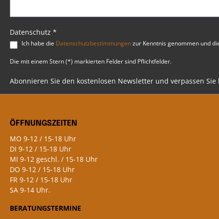
Selbsterklärend und schnell
montiertIndividuell gestaltbar: Perfekt
für alle, die ihrem Bike eine
persönliche Note verleihen
Datenschutz *
möchtenQualität von BSB Customs:
Ich habe die
Datenschutzbestimmungen
zur Kenntnis genommen und di
Von Profis entwickelt, getestet und
empfohlenPssst…Dieser Artikel gehört
Die mit einem Stern (*) markierten Felder sind Pflichtfelder.
zu den Favoriten unserer Experten bei
BSB Customs!Fragen?Unser
kompetentes Team hilft dir gerne
Abonnieren Sie den kostenlosen Newsletter und verpassen Sie
weiter! Egal ob Beratung oder
Produktdetails – wir stehen dir
jederzeit zur Verfügung.
ÖFFNUNGSZEITEN
MO 9-12 / 15-18 Uhr
DI 9-12 / 15-18 Uhr
MI 9-12 geschl. / 15-18 Uhr
DO 9-12 / 15-18 Uhr
FR 9-12 / 15-18 Uhr
SA 9-14 Uhr.
BERATUNGSTERMINE