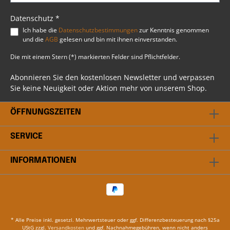
zwischen der klassischen Amber-Linse oder der
cooleren Smoke-Linse, je nach Ihrem
Datenschutz *
persönlichen Stil.
Ich habe die
Datenschutzbestimmungen
zur Kenntnis genommen
und die
AGB
gelesen und bin mit ihnen einverstanden.
Die mit einem Stern (*) markierten Felder sind Pflichtfelder.
Abonnieren Sie den kostenlosen Newsletter und verpassen
Sie keine Neuigkeit oder Aktion mehr von unserem Shop.
ÖFFNUNGSZEITEN
SERVICE
INFORMATIONEN
* Alle Preise inkl. gesetzl. Mehrwertsteuer oder ggf. Differenzbesteuerung nach §25a
UStG zzgl.
Versandkosten
und ggf. Nachnahmegebühren, wenn nicht anders