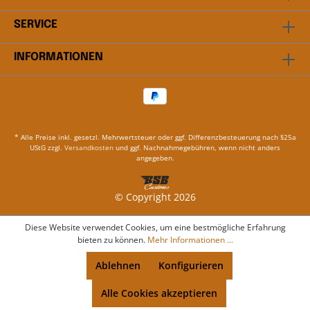
SERVICE
INFORMATIONEN
* Alle Preise inkl. gesetzl. Mehrwertsteuer oder ggf. Differenzbesteuerung nach §25a
UStG zzgl.
Versandkosten
und ggf. Nachnahmegebühren, wenn nicht anders
angegeben.
© Copyright 2026
Diese Website verwendet Cookies, um eine bestmögliche Erfahrung
bieten zu können.
Mehr Informationen ...
Ablehnen
Konfigurieren
Alle Cookies akzeptieren