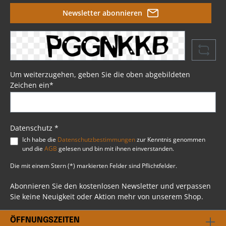
dem Lenker geeignetFunktion: Einzelintensität
Newsletter abonnieren
(einzelne Funktion) – ideal als Blinker oder
StandlichtVarianten:Amber Linse: Klare
amberfarbene Linsen für klassische Optik und
hohe SichtbarkeitSmoke Linse: Dunklere,
rauchgraue Linsen für einen dezenteren
LookPassend für:00-14 Softail99-17 Dyna96-03 XL
Sportster (NU)Verleihen Sie Ihrem Bike mit diesen
Um weiterzugehen, geben Sie die oben abgebildeten
hochwertigen Blinkern sowohl Funktionalität als
Zeichen ein*
auch einen stilvollen Akzent. Einfach zu
installieren, robust und funktionell – für ein
sicheres und modernes Fahrerlebnis. Wählen Sie
zwischen der klassischen Amber-Linse oder der
cooleren Smoke-Linse, je nach Ihrem
Datenschutz *
persönlichen Stil.
Ich habe die
Datenschutzbestimmungen
zur Kenntnis genommen
und die
AGB
gelesen und bin mit ihnen einverstanden.
Die mit einem Stern (*) markierten Felder sind Pflichtfelder.
Abonnieren Sie den kostenlosen Newsletter und verpassen
Sie keine Neuigkeit oder Aktion mehr von unserem Shop.
ÖFFNUNGSZEITEN