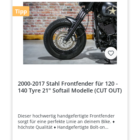
einlösbar für Inspektionen, Umbauten und
Reparaturen.Flexibel und praktisch: Persönlicher
Tipp
Code, der per E-Mail verschickt wird, jederzeit
einlösbar.Individuell und flexibel: Perfektes
Geschenk für jeden Anlass.Noch Fragen?Unser
erfahrenes Team steht dir jederzeit beratend zur
Seite – egal ob zu Produkten oder Harley-
Umbauten. Kontaktiere uns gern!
2000-2017 Stahl Frontfender für 120 -
140 Tyre 21" Softail Modelle (CUT OUT)
Dieser hochwertig handgefertigte Frontfender
sorgt für eine perfekte Linie an deinem Bike. ♦
höchste Qualität ♦ Handgefertigte Bolt-on
Fender ♦ passend für Softail-Modelle 2000-2017
Details HERSTELLER: TXT / BSB Customs TYP: