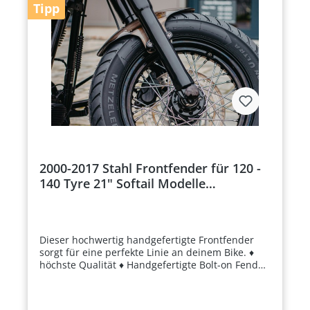
Tipp
2000-2017 Stahl Frontfender für 120 -
140 Tyre 21" Softail Modelle
(geschlossen)
Dieser hochwertig handgefertigte Frontfender
sorgt für eine perfekte Linie an deinem Bike. ♦
höchste Qualität ♦ Handgefertigte Bolt-on Fender
♦ passend für Softail-Modelle 2000-2017 Details
HERSTELLER: TXT / BSB Customs TYP: geschlossen
Bolt-On Fender zur einfachen Montage HINWEIS: