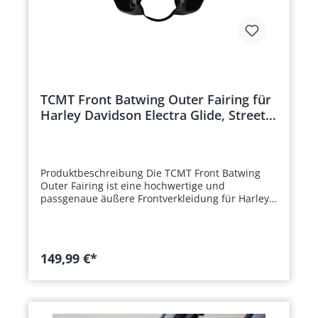
weiteres Zubehör.
TCMT Front Batwing Outer Fairing für
Harley Davidson Electra Glide, Street
Glide und Trike 1996–2013
Produktbeschreibung Die TCMT Front Batwing
Outer Fairing ist eine hochwertige und
passgenaue äußere Frontverkleidung für Harley
Davidson Electra Glide-, Street Glide- und Trike-
Modelle der Baujahre 1996 bis 2013. Sie besteht
aus robustem, schlagfestem ABS-Kunststoff und
bietet eine langlebige Struktur für optimalen
149,99 €*
Schutz gegen Wind, Wetter und Straßenschmutz.
Die aerodynamische Form sorgt für ein ruhigeres
Fahrverhalten und verbessert zugleich die Optik
des Motorrads. Die Verkleidung ist kompatibel
mit den originalen Montagepunkten und