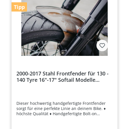
ermöglicht eine einfache Installation ohne
Tipp
zusätzliche Anpassungen. Ideal für Fahrer, die
Wert auf Stabilität, Schutz und ein klassisches
Batwing-Design legen. Highlights Passend für
Harley Davidson Electra Glide, Street Glide und
Trike 1996–2013 Robuste Konstruktion aus
hochwertigem ABS-Kunststoff Aerodynamisches
Batwing-Design Einfache Montage an originalen
Befestigungspunkten Hohe Stoß- und
Wetterbeständigkeit Perfekte Passform für
Touring-Modelle Verbessert Schutz und
Windabweisung Ideal als Ersatzteil oder zur
optischen Aufwertung
2000-2017 Stahl Frontfender für 130 -
140 Tyre 16"-17" Softail Modelle
(geschlossen)
Dieser hochwertig handgefertigte Frontfender
sorgt für eine perfekte Linie an deinem Bike. ♦
höchste Qualität ♦ Handgefertigte Bolt-on
Fender ♦ passend für Softail-Modelle 2000-2017
Details HERSTELLER: TXT / BSB Customs TYP: