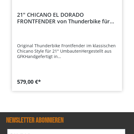
21" CHICANO EL DORADO
FRONTFENDER von Thunderbike für
Harley-Davidson Softail Heritage
FLHC/S & Deluxe FLDE ab 18
Original Thunderbike Frontfender im klassischen
Chicano Style für 21" UmbautenHergestellt aus
GFKHandgefertigt in
Deutschlandunlackiertinklusive AnbauteilenTÜV
GutachtenAnbauanleitung / Manual
(DE/EN)HinweisGeeignet für Harley-Davidson
Softail Heritage FLHC/S & Deluxe FLDE ab 18
579,00 €*
WICHTIG! Überprüfen Sie die Passform vor dem
Lackieren und der Endmontage
Newsletter abonnieren