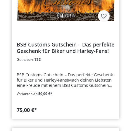
BSB Customs Gutschein – Das perfekte
Geschenk für Biker und Harley-Fans!
Guthaben:
75€
BSB Customs Gutschein – Das perfekte Geschenk
für Biker und Harley-Fans!Mach deinen Liebsten
eine Freude mit einem BSB Customs Gutschein
und ermögliche ihnen die freie Auswahl aus
Varianten ab
50,00 €*
unserem umfangreichen Sortiment. Egal ob für
Zubehör, Custom-Parts oder
Werkstattdienstleistungen – dieser Gutschein
75,00 €*
lässt keine Wünsche offen.Vorteile des BSB
Customs Gutscheins:Für jeden Geschmack: Gültig
auf das gesamte Shop-Sortiment – vom Zubehör
bis zu Custom-Teilen.Werkstatt-Service: Auch