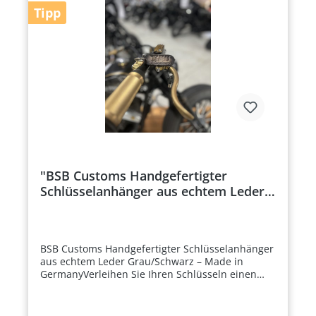
Material für eine lange LebensdauerBSB Customs
Tipp
Design – Ein markantes, hochwertiges Accessoire
für Ihren AlltagVielseitig und praktisch – Perfekt
für Schlüssel, Taschen oder als
GeschenkZeitloses und elegantes Design – Für
alle, die Wert auf Qualität und Stil legenSetzen
Sie auf BSB Customs und holen Sie sich einen
handgefertigten Schlüsselanhänger, der Ihre
Leidenschaft für Qualität und Design
widerspiegelt.
"BSB Customs Handgefertigter
Schlüsselanhänger aus echtem Leder
Grau/Schwarz – Made in Germany"
BSB Customs Handgefertigter Schlüsselanhänger
aus echtem Leder Grau/Schwarz – Made in
GermanyVerleihen Sie Ihren Schlüsseln einen
einzigartigen Stil mit dem BSB Customs
Schlüsselanhänger, der zu 100 % aus echtem
Leder handgefertigt in Deutschland ist. Jedes