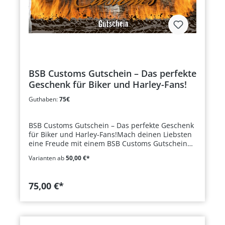
Sie auf BSB Customs und holen Sie sich einen
handgefertigten Schlüsselanhänger, der Ihre
Leidenschaft für Qualität und Design
widerspiegelt.
BSB Customs Gutschein – Das perfekte
Geschenk für Biker und Harley-Fans!
Guthaben:
75€
BSB Customs Gutschein – Das perfekte Geschenk
für Biker und Harley-Fans!Mach deinen Liebsten
eine Freude mit einem BSB Customs Gutschein
und ermögliche ihnen die freie Auswahl aus
Varianten ab
50,00 €*
unserem umfangreichen Sortiment. Egal ob für
Zubehör, Custom-Parts oder
Werkstattdienstleistungen – dieser Gutschein
75,00 €*
lässt keine Wünsche offen.Vorteile des BSB
Customs Gutscheins:Für jeden Geschmack: Gültig
auf das gesamte Shop-Sortiment – vom Zubehör
bis zu Custom-Teilen.Werkstatt-Service: Auch
einlösbar für Inspektionen, Umbauten und