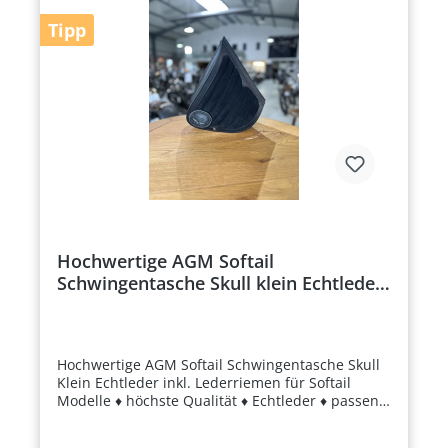
Reparaturen.Flexibel und praktisch: Persönlicher
Tipp
Code, der per E-Mail verschickt wird, jederzeit
einlösbar.Individuell und flexibel: Perfektes
Geschenk für jeden Anlass.Noch Fragen?Unser
erfahrenes Team steht dir jederzeit beratend zur
Seite – egal ob zu Produkten oder Harley-
Umbauten. Kontaktiere uns gern!
Hochwertige AGM Softail
Schwingentasche Skull klein Echtleder
inkl. Lederriemen für Softail Modelle
Hochwertige AGM Softail Schwingentasche Skull
Klein Echtleder inkl. Lederriemen für Softail
Modelle ♦ höchste Qualität ♦ Echtleder ♦ passend
für alle Softail-Modelle ♦ handgefertigt Details
Material: Rindsleder Fertigung: Handgefertigt