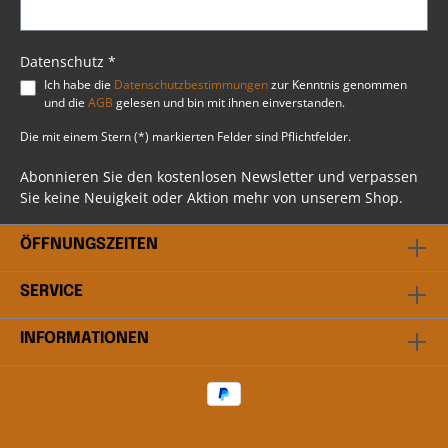
sichergestellt, dass die Schwingentasche auch
bei längerem Einsatz ihre Form beibehält.
Psssst....!Beim Artikel handelt es sich um einen
Favorit, ausgewählt durch unsere Profis bei BSB
Datenschutz *
Customs. Du hast weitere Fragen? Scheu dich
Ich habe die
Datenschutzbestimmungen
zur Kenntnis genommen
nicht mit uns in Kontakt zu treten. Unser
und die
AGB
gelesen und bin mit ihnen einverstanden.
professionelles Team steht dir gerne beratend
bei allen Fragen rund ums Thema Harley
Die mit einem Stern (*) markierten Felder sind Pflichtfelder.
Davidson® zur Verfügung.
Abonnieren Sie den kostenlosen Newsletter und verpassen
Sie keine Neuigkeit oder Aktion mehr von unserem Shop.
ÖFFNUNGSZEITEN
SERVICE
INFORMATIONEN