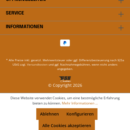
SERVICE
INFORMATIONEN
* Alle Preise inkl. gesetzl. Mehrwertsteuer oder ggf. Differenzbesteuerung nach §25a
UStG zzgl.
Versandkosten
und ggf. Nachnahmegebühren, wenn nicht anders
angegeben.
© Copyright 2026
Diese Website verwendet Cookies, um eine bestmögliche Erfahrung
bieten zu können.
Mehr Informationen ...
Ablehnen
Konfigurieren
Alle Cookies akzeptieren