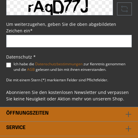
Eindringen von Wasser. Mit im Lieferumfang
enthalten sind vier Lederriemen, die das
Anbringen der Schwingentasche am Heck Ihrer
Harley® problemlos ermöglichen. Die Tasche ist
zusätzlich durch Kunststoff und
Um weiterzugehen, geben Sie die oben abgebildeten
Verstärkungsschaum gegen Verformungen bei
Zeichen ein*
längerem Gebrauch geschützt. Somit ist
sichergestellt, dass die Schwingentasche auch
bei längerem Einsatz ihre Form beibehält.
Psssst....!Beim Artikel handelt es sich um einen
Favorit, ausgewählt durch unsere Profis bei BSB
Datenschutz *
Customs. Du hast weitere Fragen? Scheu dich
Ich habe die
Datenschutzbestimmungen
zur Kenntnis genommen
nicht mit uns in Kontakt zu treten. Unser
und die
AGB
gelesen und bin mit ihnen einverstanden.
professionelles Team steht dir gerne beratend
bei allen Fragen rund ums Thema Harley
Die mit einem Stern (*) markierten Felder sind Pflichtfelder.
Davidson® zur Verfügung.
Abonnieren Sie den kostenlosen Newsletter und verpassen
Sie keine Neuigkeit oder Aktion mehr von unserem Shop.
ÖFFNUNGSZEITEN
SERVICE