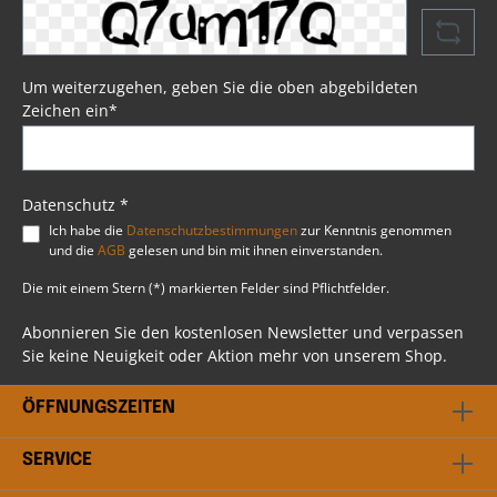
Eindringen von Wasser. Mit im Lieferumfang
enthalten sind vier Lederriemen, die das
Anbringen der Schwingentasche am Heck Ihrer
Harley® problemlos ermöglichen. Die Tasche ist
zusätzlich durch Kunststoff und
Um weiterzugehen, geben Sie die oben abgebildeten
Verstärkungsschaum gegen Verformungen bei
Zeichen ein*
längerem Gebrauch geschützt. Somit ist
sichergestellt, dass die Schwingentasche auch
bei längerem Einsatz ihre Form beibehält.
Psssst....!Beim Artikel handelt es sich um einen
Favorit, ausgewählt durch unsere Profis bei BSB
Datenschutz *
Customs. Du hast weitere Fragen? Scheu dich
Ich habe die
Datenschutzbestimmungen
zur Kenntnis genommen
nicht mit uns in Kontakt zu treten. Unser
und die
AGB
gelesen und bin mit ihnen einverstanden.
professionelles Team steht dir gerne beratend
bei allen Fragen rund ums Thema Harley
Die mit einem Stern (*) markierten Felder sind Pflichtfelder.
Davidson® zur Verfügung.
Abonnieren Sie den kostenlosen Newsletter und verpassen
Sie keine Neuigkeit oder Aktion mehr von unserem Shop.
ÖFFNUNGSZEITEN
SERVICE