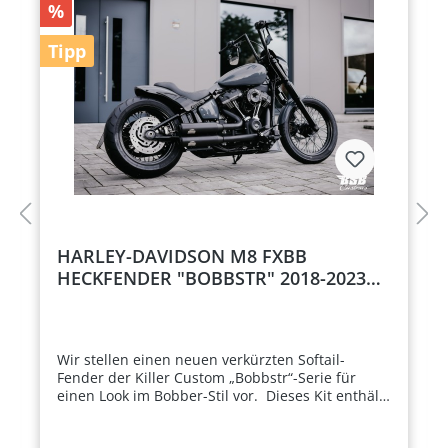
%
Tipp
HARLEY-DAVIDSON M8 FXBB
HECKFENDER "BOBBSTR" 2018-2023
FÜR 180-200 BREITREIFEN mit
Gutachten !!!
Wir stellen einen neuen verkürzten Softail-
Fender der Killer Custom „Bobbstr“-Serie für
einen Look im Bobber-Stil vor. Dieses Kit enthält
eine Solo-Sitzschale, aber der Seriensitz kann
auch verwendet werden (nur Sitz vom FXBB-