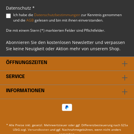
2022 PAKET BEINHALTET Kotflügel hinten
(unlackiert) Sitzschale Spezielle Bolzentüllen
Datenschutz *
Sitztunnel/Verlängerung Metallstreben (schwarz
Ich habe die
Datenschutzbestimmungen
zur Kenntnis genommen
pulverbeschichtet) Rücklicht hinten Mitte (ECE-
und die
AGB
gelesen und bin mit ihnen einverstanden.
und DOT-geprüft)Teilegutachten vorhanden /// 1
Sitz
Die mit einem Stern (*) markierten Felder sind Pflichtfelder.
Abonnieren Sie den kostenlosen Newsletter und verpassen
Sie keine Neuigkeit oder Aktion mehr von unserem Shop.
ÖFFNUNGSZEITEN
SERVICE
INFORMATIONEN
* Alle Preise inkl. gesetzl. Mehrwertsteuer oder ggf. Differenzbesteuerung nach §25a
UStG zzgl.
Versandkosten
und ggf. Nachnahmegebühren, wenn nicht anders
angegeben.