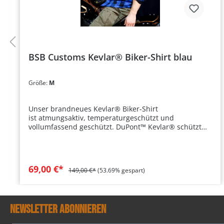
BSB Customs Kevlar® Biker-Shirt blau
Größe:
M
Unser brandneues Kevlar® Biker-Shirt
ist atmungsaktiv, temperaturgeschützt und
vollumfassend geschützt. DuPont™ Kevlar® schützt
den Träger perfekt in extremen Sturz- und
Belastungssituationen ohne dabei Abstriche im
Tragekomfort zu machen. Hautseite aus
100% Coolmax®. Das BSB Customs Biker-Shirt im
69,00 €*
149,00 €*
(53.69% gespart)
Holzfäller-Look bietet perfekte Balance aus
Tragekomfort und Schutz. Zwei verschließbare
Brusttaschen sorgen zusätzlich für
Stauraum. ♦ Holzfäller-Optik ♦ atmungsaktiv ♦
Newsletter abonnieren
kevlargeschützt ♦ hoher Tragekomfort
Details Hersteller: BSB Customs Farbe: blau-schwarz