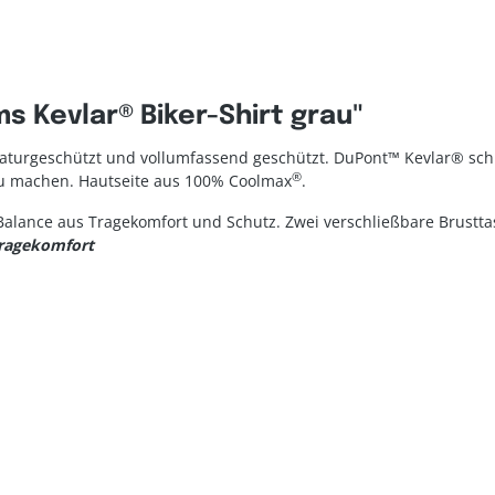
 Kevlar® Biker-Shirt grau"
raturgeschützt und vollumfassend geschützt. DuPont™ Kevlar® schü
®
zu machen. Hautseite aus 100% Coolmax
.
e Balance aus Tragekomfort und Schutz. Zwei verschließbare Brustt
ragekomfort