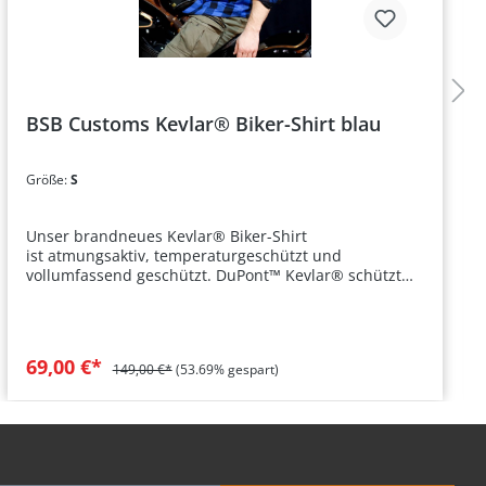
BSB Customs Kevlar® Biker-Shirt blau
Größe:
S
Unser brandneues Kevlar® Biker-Shirt
ist atmungsaktiv, temperaturgeschützt und
vollumfassend geschützt. DuPont™ Kevlar® schützt
den Träger perfekt in extremen Sturz- und
Belastungssituationen ohne dabei Abstriche im
Tragekomfort zu machen. Hautseite aus
100% Coolmax®. Das BSB Customs Biker-Shirt im
69,00 €*
149,00 €*
(53.69% gespart)
Holzfäller-Look bietet perfekte Balance aus
Tragekomfort und Schutz. Zwei verschließbare
Brusttaschen sorgen zusätzlich für Stauraum.
♦ Holzfäller-Optik ♦ atmungsaktiv ♦ kevlargeschützt ♦
hoher Tragekomfort Details
Hersteller: BSB Customs Farbe: blau-schwarz kariert