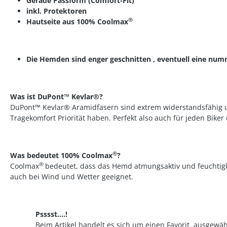
Gerade Passform (Comfort-Fit)
inkl. Protektoren
®
Hautseite aus 100% Coolmax
Die Hemden sind enger geschnitten , eventuell eine numm
Was ist DuPont™ Kevlar®?
DuPont™ Kevlar® Aramidfasern sind extrem widerstandsfähig und
Tragekomfort Priorität haben. Perfekt also auch für jeden Biker
®
Was bedeutet
100% Coolmax
?
®
Coolmax
bedeutet, dass das Hemd atmungsaktiv und feuchtigke
auch bei Wind und Wetter geeignet.
Psssst....!
Beim Artikel handelt es sich um einen Favorit, ausgewäh