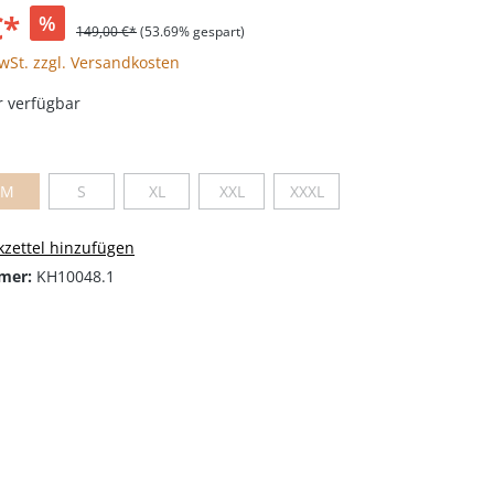
€*
%
149,00 €*
(53.69% gespart)
MwSt. zzgl. Versandkosten
 verfügbar
M
S
XL
XXL
XXXL
zettel hinzufügen
mer:
KH10048.1