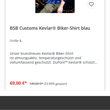
BSB Customs Kevlar® Biker-Shirt blau
Größe:
L
Unser brandneues Kevlar® Biker-Shirt
ist atmungsaktiv, temperaturgeschützt und
vollumfassend geschützt. DuPont™ Kevlar® schützt
den Träger perfekt in extremen Sturz- und
Belastungssituationen ohne dabei Abstriche im
Tragekomfort zu machen. Hautseite aus
100% Coolmax®. Das BSB Customs Biker-Shirt im
69,00 €*
149,00 €*
(53.69% gespart)
Holzfäller-Look bietet perfekte Balance aus
Tragekomfort und Schutz. Zwei verschließbare
Brusttaschen sorgen zusätzlich für
Stauraum. ♦ Holzfäller-Optik ♦ atmungsaktiv ♦
kevlargeschützt ♦ hoher Tragekomfort
Details Hersteller: BSB Customs Farbe: blau-schwarz