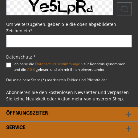
Eindringen von Wasser. Mit im Lieferumfang
enthalten sind vier Lederriemen, die das
Anbringen der Schwingentasche am Heck Ihrer
Harley® problemlos ermöglichen. Die Tasche ist
zusätzlich durch Kunststoff und
Um weiterzugehen, geben Sie die oben abgebildeten
Verstärkungsschaum gegen Verformungen bei
Zeichen ein*
längerem Gebrauch geschützt. Somit ist
sichergestellt, dass die Schwingentasche auch
bei längerem Einsatz ihre Form beibehält.
Psssst....!Beim Artikel handelt es sich um einen
Favorit, ausgewählt durch unsere Profis bei BSB
Datenschutz *
Customs. Du hast weitere Fragen? Scheu dich
Ich habe die
Datenschutzbestimmungen
zur Kenntnis genommen
nicht mit uns in Kontakt zu treten. Unser
und die
AGB
gelesen und bin mit ihnen einverstanden.
professionelles Team steht dir gerne beratend
bei allen Fragen rund ums Thema Harley
Die mit einem Stern (*) markierten Felder sind Pflichtfelder.
Davidson® zur Verfügung.
Abonnieren Sie den kostenlosen Newsletter und verpassen
Sie keine Neuigkeit oder Aktion mehr von unserem Shop.
ÖFFNUNGSZEITEN
SERVICE