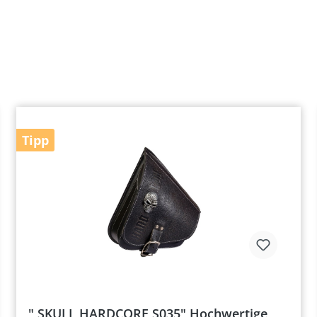
Tipp
" SKULL HARDCORE S035" Hochwertige