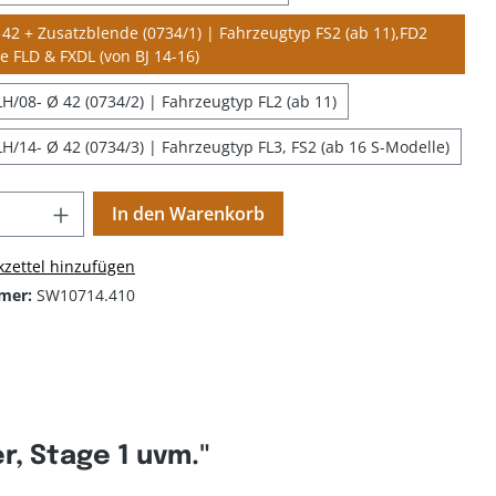
42 + Zusatzblende (0734/1) | Fahrzeugtyp FS2 (ab 11),FD2
ne FLD & FXDL (von BJ 14-16)
H/08- Ø 42 (0734/2) | Fahrzeugtyp FL2 (ab 11)
H/14- Ø 42 (0734/3) | Fahrzeugtyp FL3, FS2 (ab 16 S-Modelle)
In den Warenkorb
zettel hinzufügen
mer:
SW10714.410
, Stage 1 uvm."