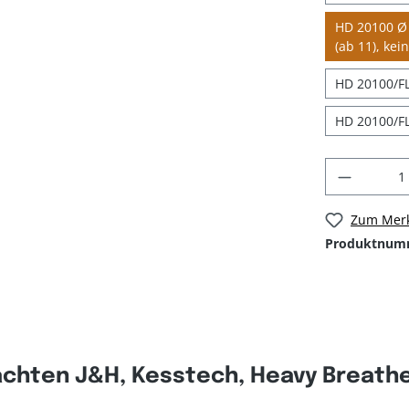
HD 20100 Ø 
(ab 11), kei
HD 20100/FL
HD 20100/FL
Zum Merk
Produktnum
chten J&H, Kesstech, Heavy Breather