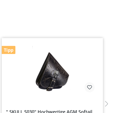
Tipp
" SKULL S030" Hochwertige AGM Softail