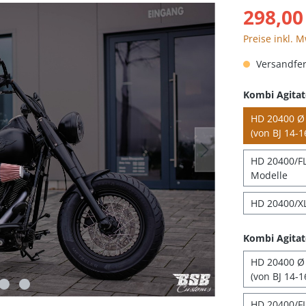
298,00
Preise inkl. 
Versandfert
Kombi Agitat
HD 20400 Ø 
(von BJ 14-1
HD 20400/FLH
Modelle
HD 20400/XL
Kombi Agitat
HD 20400 Ø 
(von BJ 14-1
HD 20400/FL