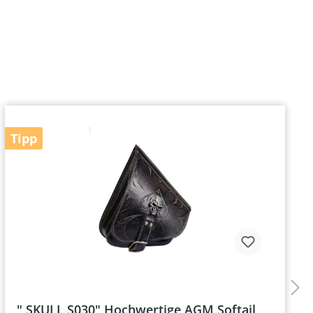
Tipp
" SKULL S030" Hochwertige AGM Softail