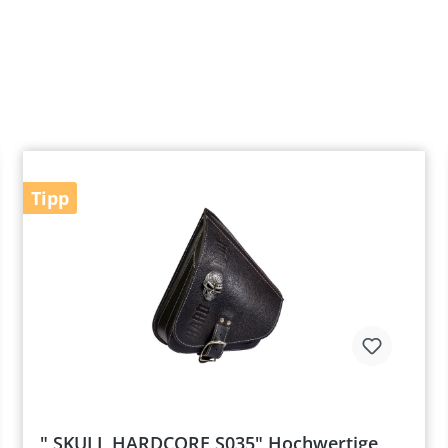
Tipp
" SKULL HARDCORE S035" Hochwertige