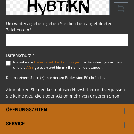
Eindringen von Wasser. Mit im Lieferumfang
enthalten sind vier Lederriemen, die das
Anbringen der Schwingentasche am Heck Ihrer
Harley® problemlos ermöglichen. Die Tasche ist
zusätzlich durch Kunststoff und
Um weiterzugehen, geben Sie die oben abgebildeten
Verstärkungsschaum gegen Verformungen bei
Zeichen ein*
längerem Gebrauch geschützt. Somit ist
sichergestellt, dass die Schwingentasche auch
bei längerem Einsatz ihre Form beibehält.
Psssst....!Beim Artikel handelt es sich um einen
Favorit, ausgewählt durch unsere Profis bei BSB
Datenschutz *
Customs. Du hast weitere Fragen? Scheu dich
Ich habe die
Datenschutzbestimmungen
zur Kenntnis genommen
nicht mit uns in Kontakt zu treten. Unser
und die
AGB
gelesen und bin mit ihnen einverstanden.
professionelles Team steht dir gerne beratend
bei allen Fragen rund ums Thema Harley
Die mit einem Stern (*) markierten Felder sind Pflichtfelder.
Davidson® zur Verfügung.
Abonnieren Sie den kostenlosen Newsletter und verpassen
Sie keine Neuigkeit oder Aktion mehr von unserem Shop.
ÖFFNUNGSZEITEN
SERVICE