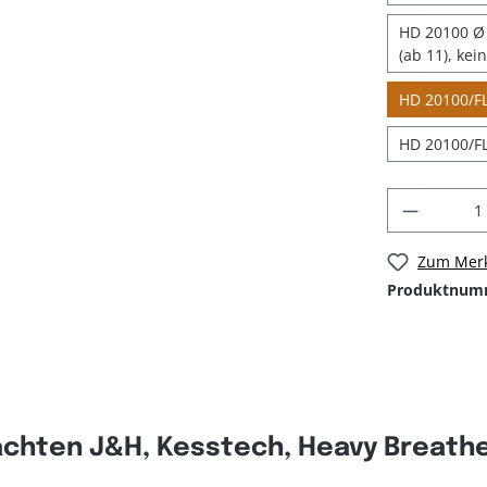
HD 20100 Ø 
(ab 11), kei
HD 20100/FL
HD 20100/FL
Zum Merk
Produktnum
chten J&H, Kesstech, Heavy Breather