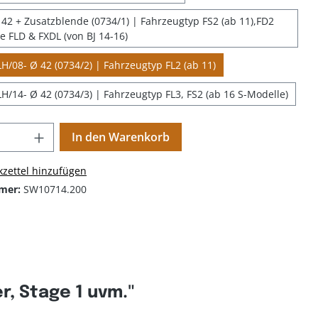
42 + Zusatzblende (0734/1) | Fahrzeugtyp FS2 (ab 11),FD2
ne FLD & FXDL (von BJ 14-16)
H/08- Ø 42 (0734/2) | Fahrzeugtyp FL2 (ab 11)
H/14- Ø 42 (0734/3) | Fahrzeugtyp FL3, FS2 (ab 16 S-Modelle)
In den Warenkorb
zettel hinzufügen
mer:
SW10714.200
, Stage 1 uvm."