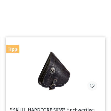
Tipp
" SKULL HARDCORE S035" Hochwertige