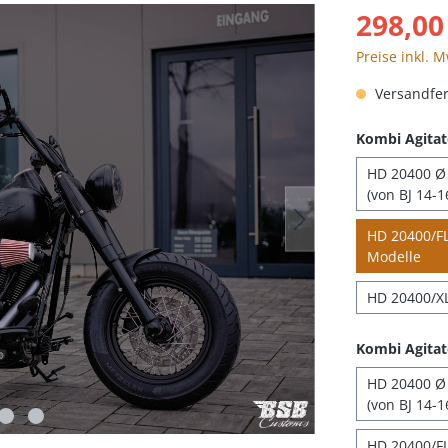
298,00
Preise inkl. 
Versandfert
Kombi Agitat
HD 20400 Ø 
(von BJ 14-1
HD 20400/FLH
Modelle
HD 20400/XL
Kombi Agitat
HD 20400 Ø 
(von BJ 14-1
HD 20400/FL