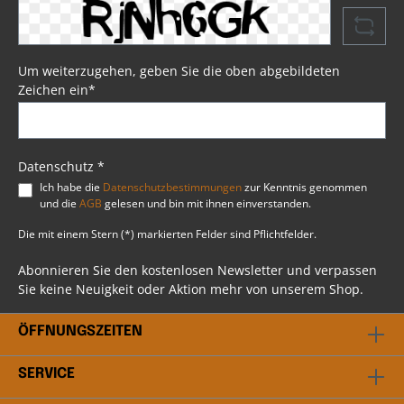
Eindringen von Wasser. Mit im Lieferumfang
enthalten sind vier Lederriemen, die das
Anbringen der Schwingentasche am Heck Ihrer
Harley® problemlos ermöglichen. Die Tasche ist
zusätzlich durch Kunststoff und
Um weiterzugehen, geben Sie die oben abgebildeten
Verstärkungsschaum gegen Verformungen bei
Zeichen ein*
längerem Gebrauch geschützt. Somit ist
sichergestellt, dass die Schwingentasche auch
bei längerem Einsatz ihre Form beibehält.
Psssst....!Beim Artikel handelt es sich um einen
Favorit, ausgewählt durch unsere Profis bei BSB
Datenschutz *
Customs. Du hast weitere Fragen? Scheu dich
Ich habe die
Datenschutzbestimmungen
zur Kenntnis genommen
nicht mit uns in Kontakt zu treten. Unser
und die
AGB
gelesen und bin mit ihnen einverstanden.
professionelles Team steht dir gerne beratend
bei allen Fragen rund ums Thema Harley
Die mit einem Stern (*) markierten Felder sind Pflichtfelder.
Davidson® zur Verfügung.
Abonnieren Sie den kostenlosen Newsletter und verpassen
Sie keine Neuigkeit oder Aktion mehr von unserem Shop.
ÖFFNUNGSZEITEN
SERVICE