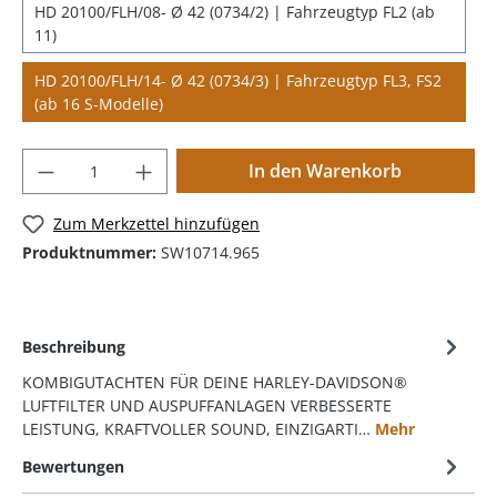
HD 20100/FLH/08- Ø 42 (0734/2) | Fahrzeugtyp FL2 (ab
11)
HD 20100/FLH/14- Ø 42 (0734/3) | Fahrzeugtyp FL3, FS2
(ab 16 S-Modelle)
In den Warenkorb
Zum Merkzettel hinzufügen
Produktnummer:
SW10714.965
Beschreibung
KOMBIGUTACHTEN FÜR DEINE HARLEY-DAVIDSON®
LUFTFILTER UND AUSPUFFANLAGEN VERBESSERTE
LEISTUNG, KRAFTVOLLER SOUND, EINZIGARTI…
Mehr
Bewertungen