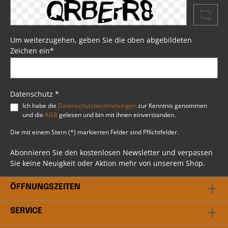
Eindringen von Wasser. Mit im Lieferumfang
enthalten sind vier Lederriemen, die das
Anbringen der Schwingentasche am Heck Ihrer
Harley® problemlos ermöglichen. Die Tasche ist
zusätzlich durch Kunststoff und
Um weiterzugehen, geben Sie die oben abgebildeten
Verstärkungsschaum gegen Verformungen bei
Zeichen ein*
längerem Gebrauch geschützt. Somit ist
sichergestellt, dass die Schwingentasche auch
bei längerem Einsatz ihre Form beibehält.
Psssst....!Beim Artikel handelt es sich um einen
Favorit, ausgewählt durch unsere Profis bei BSB
Datenschutz *
Customs. Du hast weitere Fragen? Scheu dich
Ich habe die
Datenschutzbestimmungen
zur Kenntnis genommen
nicht mit uns in Kontakt zu treten. Unser
und die
AGB
gelesen und bin mit ihnen einverstanden.
professionelles Team steht dir gerne beratend
bei allen Fragen rund ums Thema Harley
Die mit einem Stern (*) markierten Felder sind Pflichtfelder.
Davidson® zur Verfügung.
Abonnieren Sie den kostenlosen Newsletter und verpassen
Sie keine Neuigkeit oder Aktion mehr von unserem Shop.
ÖFFNUNGSZEITEN
SERVICE