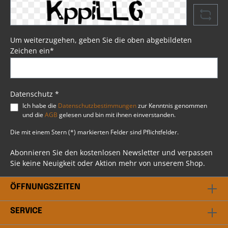
Eindringen von Wasser. Mit im Lieferumfang
enthalten sind vier Lederriemen, die das
Anbringen der Schwingentasche am Heck Ihrer
Harley® problemlos ermöglichen. Die Tasche ist
zusätzlich durch Kunststoff und
Um weiterzugehen, geben Sie die oben abgebildeten
Verstärkungsschaum gegen Verformungen bei
Zeichen ein*
längerem Gebrauch geschützt. Somit ist
sichergestellt, dass die Schwingentasche auch
bei längerem Einsatz ihre Form beibehält.
Psssst....!Beim Artikel handelt es sich um einen
Favorit, ausgewählt durch unsere Profis bei BSB
Datenschutz *
Customs. Du hast weitere Fragen? Scheu dich
Ich habe die
Datenschutzbestimmungen
zur Kenntnis genommen
nicht mit uns in Kontakt zu treten. Unser
und die
AGB
gelesen und bin mit ihnen einverstanden.
professionelles Team steht dir gerne beratend
bei allen Fragen rund ums Thema Harley
Die mit einem Stern (*) markierten Felder sind Pflichtfelder.
Davidson® zur Verfügung.
Abonnieren Sie den kostenlosen Newsletter und verpassen
Sie keine Neuigkeit oder Aktion mehr von unserem Shop.
ÖFFNUNGSZEITEN
SERVICE