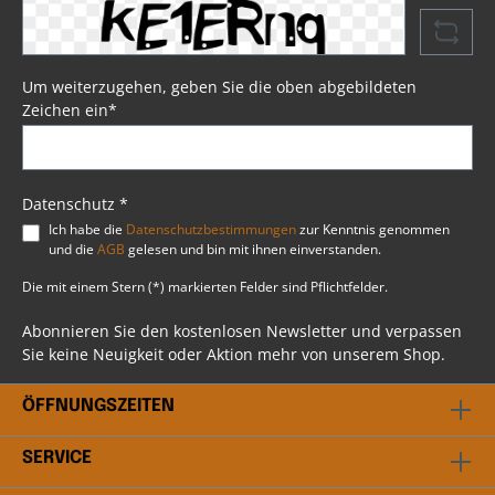
Eindringen von Wasser. Mit im Lieferumfang
enthalten sind vier Lederriemen, die das
Anbringen der Schwingentasche am Heck Ihrer
Harley® problemlos ermöglichen. Die Tasche ist
zusätzlich durch Kunststoff und
Um weiterzugehen, geben Sie die oben abgebildeten
Verstärkungsschaum gegen Verformungen bei
Zeichen ein*
längerem Gebrauch geschützt. Somit ist
sichergestellt, dass die Schwingentasche auch
bei längerem Einsatz ihre Form beibehält.
Psssst....!Beim Artikel handelt es sich um einen
Favorit, ausgewählt durch unsere Profis bei BSB
Datenschutz *
Customs. Du hast weitere Fragen? Scheu dich
Ich habe die
Datenschutzbestimmungen
zur Kenntnis genommen
nicht mit uns in Kontakt zu treten. Unser
und die
AGB
gelesen und bin mit ihnen einverstanden.
professionelles Team steht dir gerne beratend
bei allen Fragen rund ums Thema Harley
Die mit einem Stern (*) markierten Felder sind Pflichtfelder.
Davidson® zur Verfügung.
Abonnieren Sie den kostenlosen Newsletter und verpassen
Sie keine Neuigkeit oder Aktion mehr von unserem Shop.
ÖFFNUNGSZEITEN
SERVICE