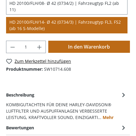
HD 20100/FLH/08- Ø 42 (0734/2) | Fahrzeugtyp FL2 (ab
11)
HD 20100/FLH/14- Ø 42 (0734/3) | Fahrzeugtyp FL3, FS2
(ab 16 S-Modelle)
In den Warenkorb
Zum Merkzettel hinzufügen
Produktnummer:
SW10714.608
Beschreibung
KOMBIGUTACHTEN FÜR DEINE HARLEY-DAVIDSON®
LUFTFILTER UND AUSPUFFANLAGEN VERBESSERTE
LEISTUNG, KRAFTVOLLER SOUND, EINZIGARTI…
Mehr
Bewertungen