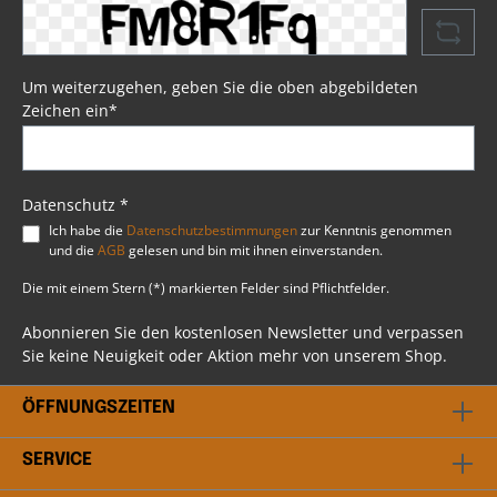
Eindringen von Wasser. Mit im Lieferumfang
enthalten sind vier Lederriemen, die das
Anbringen der Schwingentasche am Heck Ihrer
Harley® problemlos ermöglichen. Die Tasche ist
zusätzlich durch Kunststoff und
Um weiterzugehen, geben Sie die oben abgebildeten
Verstärkungsschaum gegen Verformungen bei
Zeichen ein*
längerem Gebrauch geschützt. Somit ist
sichergestellt, dass die Schwingentasche auch
bei längerem Einsatz ihre Form beibehält.
Psssst....!Beim Artikel handelt es sich um einen
Favorit, ausgewählt durch unsere Profis bei BSB
Datenschutz *
Customs. Du hast weitere Fragen? Scheu dich
Ich habe die
Datenschutzbestimmungen
zur Kenntnis genommen
nicht mit uns in Kontakt zu treten. Unser
und die
AGB
gelesen und bin mit ihnen einverstanden.
professionelles Team steht dir gerne beratend
bei allen Fragen rund ums Thema Harley
Die mit einem Stern (*) markierten Felder sind Pflichtfelder.
Davidson® zur Verfügung.
Abonnieren Sie den kostenlosen Newsletter und verpassen
Sie keine Neuigkeit oder Aktion mehr von unserem Shop.
ÖFFNUNGSZEITEN
SERVICE