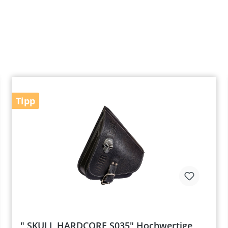
Tipp
" SKULL HARDCORE S035" Hochwertige