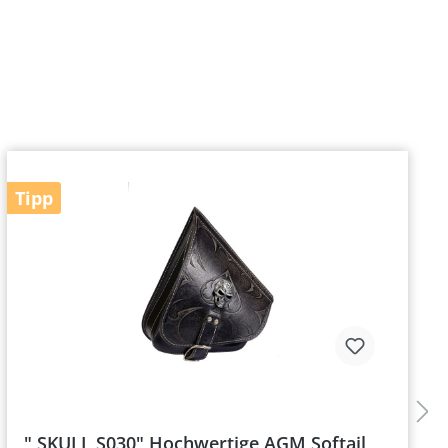
Tipp
" SKULL S030" Hochwertige AGM Softail