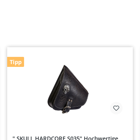
Tipp
" SKULL HARDCORE S035" Hochwertige