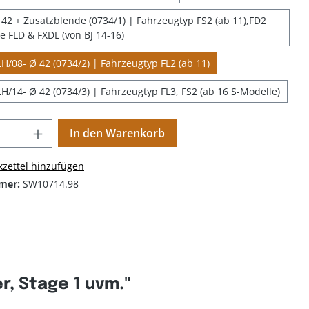
42 + Zusatzblende (0734/1) | Fahrzeugtyp FS2 (ab 11),FD2
ne FLD & FXDL (von BJ 14-16)
H/08- Ø 42 (0734/2) | Fahrzeugtyp FL2 (ab 11)
H/14- Ø 42 (0734/3) | Fahrzeugtyp FL3, FS2 (ab 16 S-Modelle)
In den Warenkorb
zettel hinzufügen
mer:
SW10714.98
, Stage 1 uvm."