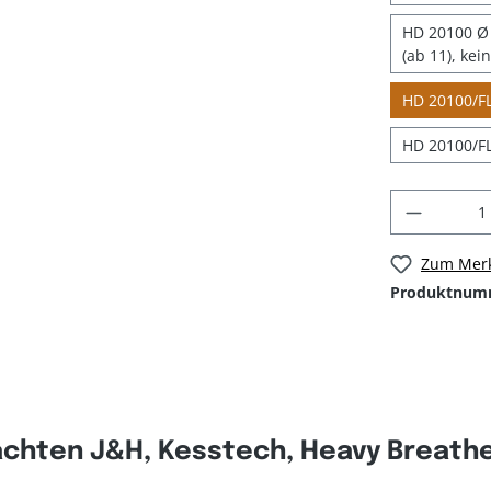
HD 20100 Ø 
(ab 11), kei
HD 20100/FL
HD 20100/FL
Zum Merk
Produktnum
chten J&H, Kesstech, Heavy Breather