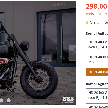
298,00
Preise inkl. 
Versandfert
Kombi Agitat
HD 20400 Ø 
(von BJ 14-1
HD 20400/FLH
Modelle
HD 20400/XL
Kombi Agitat
HD 20400 Ø 
(von BJ 14-1
HD 20400/FL