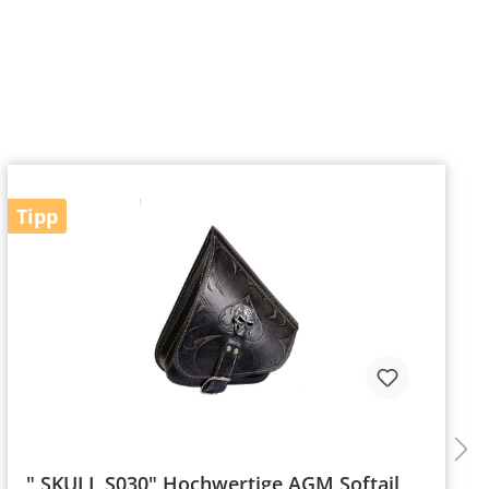
Tipp
" SKULL S030" Hochwertige AGM Softail