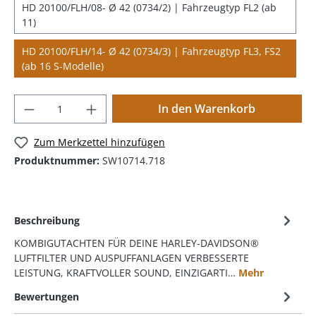
HD 20100/FLH/08- Ø 42 (0734/2) | Fahrzeugtyp FL2 (ab
11)
HD 20100/FLH/14- Ø 42 (0734/3) | Fahrzeugtyp FL3, FS2
(ab 16 S-Modelle)
In den Warenkorb
Zum Merkzettel hinzufügen
Produktnummer:
SW10714.718
Beschreibung
KOMBIGUTACHTEN FÜR DEINE HARLEY-DAVIDSON®
LUFTFILTER UND AUSPUFFANLAGEN VERBESSERTE
LEISTUNG, KRAFTVOLLER SOUND, EINZIGARTI…
Mehr
Bewertungen