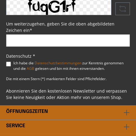
Eindringen von Wasser. Mit im Lieferumfang
enthalten sind vier Lederriemen, die das
Anbringen der Schwingentasche am Heck Ihrer
Harley® problemlos ermöglichen. Die Tasche ist
zusätzlich durch Kunststoff und
Um weiterzugehen, geben Sie die oben abgebildeten
Verstärkungsschaum gegen Verformungen bei
Zeichen ein*
längerem Gebrauch geschützt. Somit ist
sichergestellt, dass die Schwingentasche auch
bei längerem Einsatz ihre Form beibehält.
Psssst....!Beim Artikel handelt es sich um einen
Favorit, ausgewählt durch unsere Profis bei BSB
Datenschutz *
Customs. Du hast weitere Fragen? Scheu dich
Ich habe die
Datenschutzbestimmungen
zur Kenntnis genommen
nicht mit uns in Kontakt zu treten. Unser
und die
AGB
gelesen und bin mit ihnen einverstanden.
professionelles Team steht dir gerne beratend
bei allen Fragen rund ums Thema Harley
Die mit einem Stern (*) markierten Felder sind Pflichtfelder.
Davidson® zur Verfügung.
Abonnieren Sie den kostenlosen Newsletter und verpassen
Sie keine Neuigkeit oder Aktion mehr von unserem Shop.
ÖFFNUNGSZEITEN
SERVICE