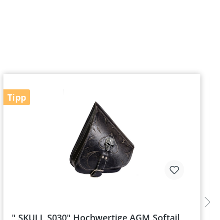
Tipp
" SKULL S030" Hochwertige AGM Softail