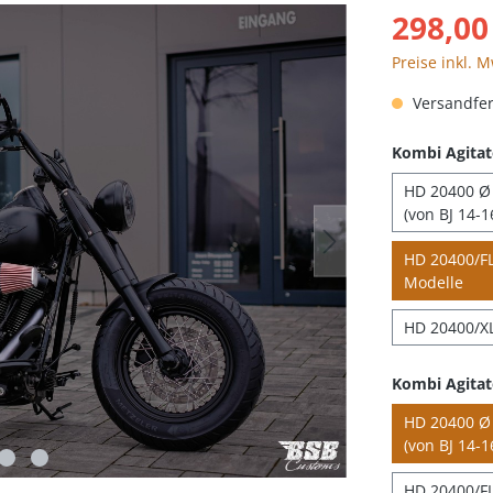
298,00
Preise inkl. 
Versandfert
Kombi Agitat
HD 20400 Ø 
(von BJ 14-1
HD 20400/FLH
Modelle
HD 20400/XL
Kombi Agitat
HD 20400 Ø 
(von BJ 14-1
HD 20400/FL