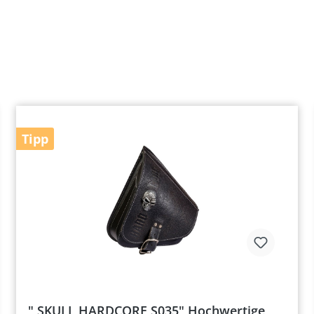
Tipp
" SKULL HARDCORE S035" Hochwertige