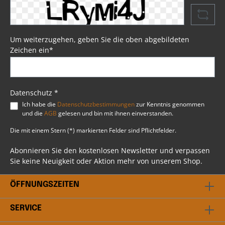
Eindringen von Wasser. Mit im Lieferumfang
enthalten sind vier Lederriemen, die das
Anbringen der Schwingentasche am Heck Ihrer
Harley® problemlos ermöglichen. Die Tasche ist
zusätzlich durch Kunststoff und
Um weiterzugehen, geben Sie die oben abgebildeten
Verstärkungsschaum gegen Verformungen bei
Zeichen ein*
längerem Gebrauch geschützt. Somit ist
sichergestellt, dass die Schwingentasche auch
bei längerem Einsatz ihre Form beibehält.
Psssst....!Beim Artikel handelt es sich um einen
Favorit, ausgewählt durch unsere Profis bei BSB
Datenschutz *
Customs. Du hast weitere Fragen? Scheu dich
Ich habe die
Datenschutzbestimmungen
zur Kenntnis genommen
nicht mit uns in Kontakt zu treten. Unser
und die
AGB
gelesen und bin mit ihnen einverstanden.
professionelles Team steht dir gerne beratend
bei allen Fragen rund ums Thema Harley
Die mit einem Stern (*) markierten Felder sind Pflichtfelder.
Davidson® zur Verfügung.
Abonnieren Sie den kostenlosen Newsletter und verpassen
Sie keine Neuigkeit oder Aktion mehr von unserem Shop.
ÖFFNUNGSZEITEN
SERVICE