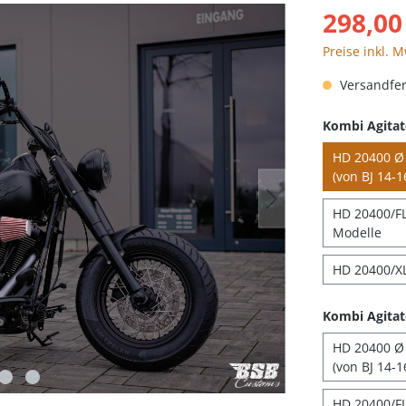
298,00
Preise inkl. 
Versandfert
Kombi Agitat
HD 20400 Ø 
(von BJ 14-1
HD 20400/FLH
Modelle
HD 20400/XL
Kombi Agitat
HD 20400 Ø 
(von BJ 14-1
HD 20400/FL