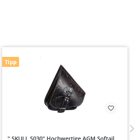
Tipp
" SKULL S030" Hochwertige AGM Softail