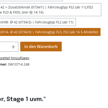
42 + Zusatzblende (0734/1) | Fahrzeugtyp FS2 (ab 11),FD2
ne FLD & FXDL (von BJ 14-16)
H/08- Ø 42 (0734/2) | Fahrzeugtyp FL2 (ab 11)
H/14- Ø 42 (0734/3) | Fahrzeugtyp FL3, FS2 (ab 16 S-Modelle)
In den Warenkorb
zettel hinzufügen
mer:
SW10714.248
, Stage 1 uvm."