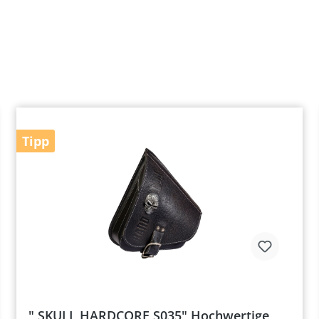
Tipp
" SKULL HARDCORE S035" Hochwertige