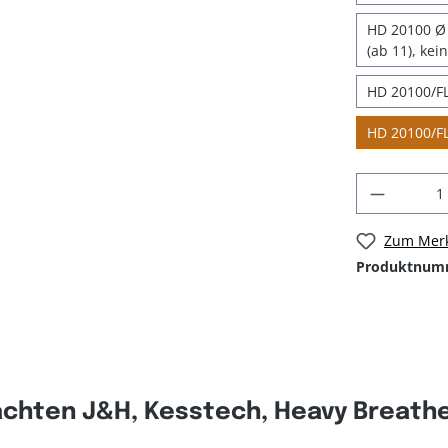
HD 20100 Ø 
(ab 11), kei
HD 20100/FL
HD 20100/FL
Zum Merk
Produktnum
chten J&H, Kesstech, Heavy Breather